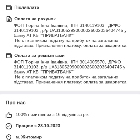
Післяплата
Оплата на рахунок
ФОП Тюріна Інна Іванівна,  ІПН 3140119103,  ДРФО 
3140119103 , р/р UA313052990000026002036404745 у 
банку АТ КБ ""ПРИВАТБАНК"", 

 Не є платником податку на прибуток на загальних 
підставах. Призначення платежу: оплата за шкарпетки.
Оплата за реквізитами
ФОП Тюріна Інна Іванівна,  ІПН 3014005570,  ДРФО 
3140119103, р/р UA313052990000026002036404745 у 
банку АТ КБ ""ПРИВАТБАНК"", 

 Не є платником податку на прибуток на загальних 
підставах. Призначення платежу: оплата за шкарпетки.
Про нас
100% позитивних з 16 відгуків за рік
Працює з 23.10.2023
м. Житомир