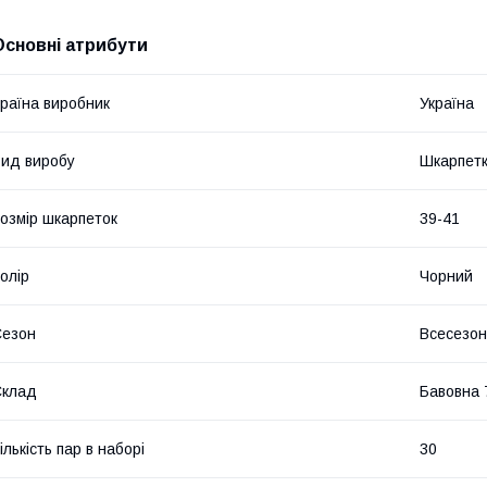
Основні атрибути
раїна виробник
Україна
ид виробу
Шкарпет
озмір шкарпеток
39-41
олір
Чорний
Сезон
Всесезо
Склад
Бавовна 
ількість пар в наборі
30