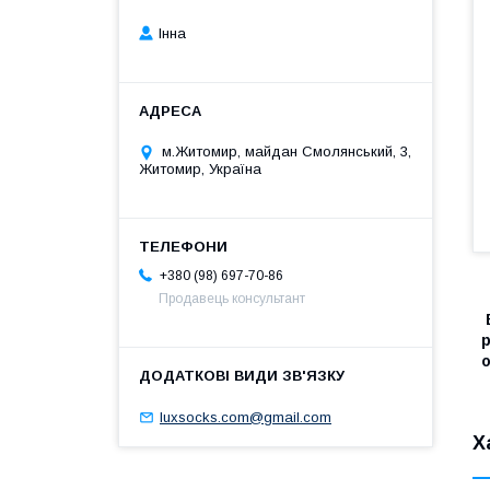
Інна
м.Житомир, майдан Смолянський, 3,
Житомир, Україна
+380 (98) 697-70-86
Продавець консультант
В
р
luxsocks.com@gmail.com
Х