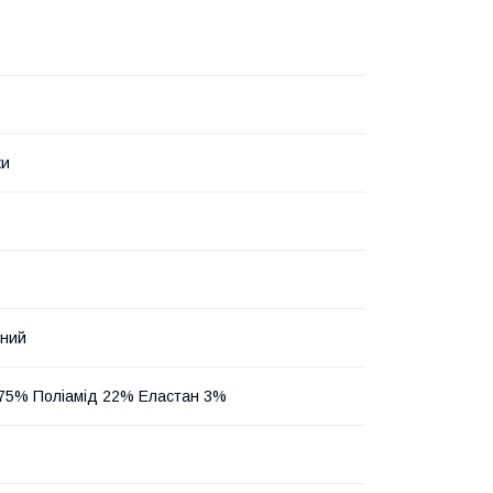
ки
нний
75% Поліамід 22% Еластан 3%