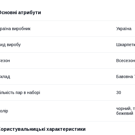
Основні атрибути
раїна виробник
Україна
ид виробу
Шкарпет
Сезон
Всесезо
Склад
Бавовна 
ількість пар в наборі
30
чорний, т
олір
бежевий
Користувальницькі характеристики