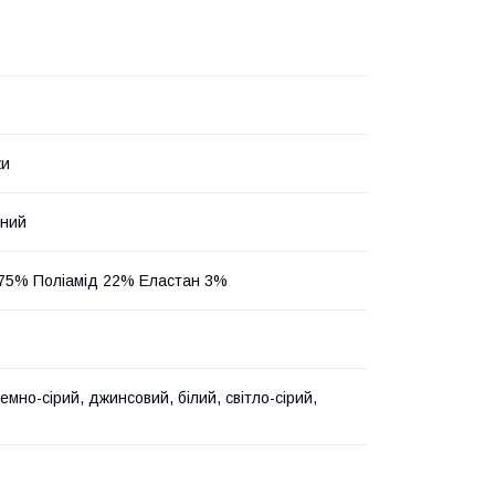
ки
нний
75% Поліамід 22% Еластан 3%
емно-сірий, джинсовий, білий, світло-сірий,