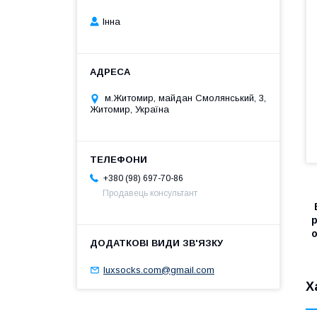
Інна
м.Житомир, майдан Смолянський, 3,
Житомир, Україна
+380 (98) 697-70-86
Продавець консультант
В
р
luxsocks.com@gmail.com
Х