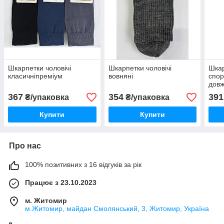
Шкарпетки чоловічі
Шкарпетки чоловічі
Шкар
класичніпреміум
вовняні
спор
довж
367
354
391
₴/упаковка
₴/упаковка
Купити
Купити
Про нас
100% позитивних з 16 відгуків за рік
Працює з 23.10.2023
м. Житомир
м.Житомир, майдан Смолянський, 3, Житомир, Україна