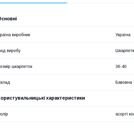
Основні
раїна виробник
Україна
ид виробу
Шкарпет
озмір шкарпеток
36-40
Склад
Бавовна 
Користувальницькі характеристики
олір
асорті к