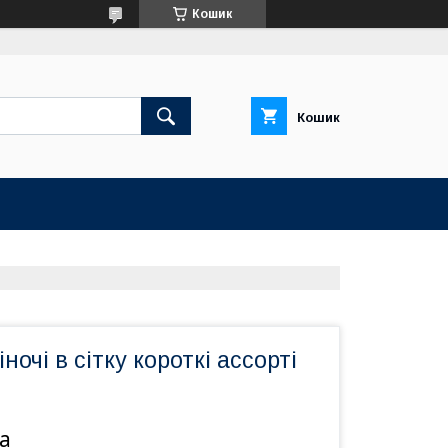
Кошик
Кошик
очі в сітку короткі ассорті
а