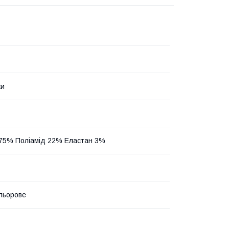
ки
75% Поліамід 22% Еластан 3%
ольорове