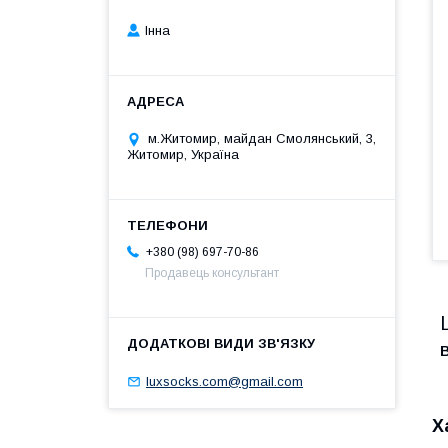
Інна
м.Житомир, майдан Смолянський, 3,
Житомир, Україна
+380 (98) 697-70-86
Продавець консультант
В
luxsocks.com@gmail.com
Х