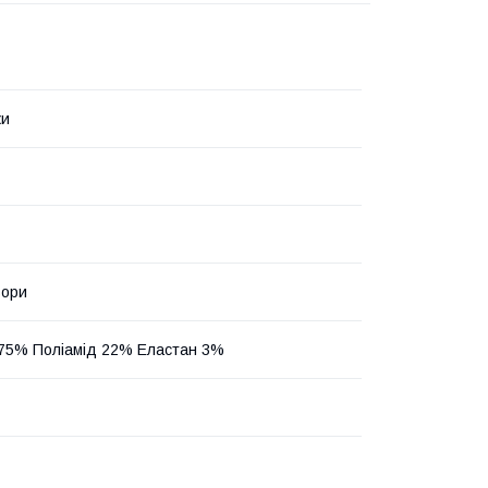
ки
ьори
75% Поліамід 22% Еластан 3%