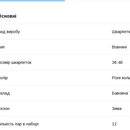
Основні
ид виробу
Шкарпет
ип
Вовняні
озмір шкарпеток
36-40
олір
Різні кол
Склад
Бавовна 
Сезон
Зима
ількість пар в наборі
12