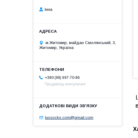
Інна
м.Житомир, майдан Смолянський, 3,
Житомир, Україна
+380 (98) 697-70-86
Продавець консультант
В
luxsocks.com@gmail.com
Х