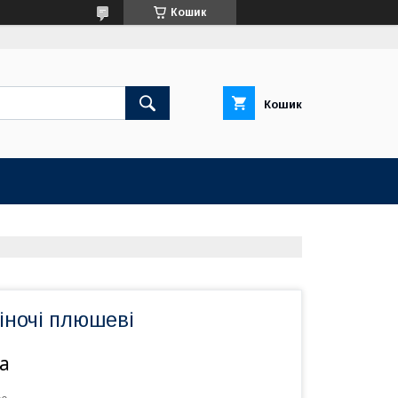
Кошик
Кошик
іночі плюшеві
а