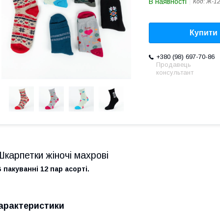
В наявності
Код:
Ж-1
Купити
+380 (98) 697-70-86
Продавець
консультант
Шкарпетки жіночі махрові
 пакуванні 12 пар асорті.
арактеристики